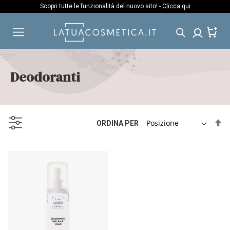
Salta
Scopri tutte le funzionalità del nuovo sito! -
Clicca qui
al
contenuto
Deodoranti
I
ORDINA PER
L
D
D