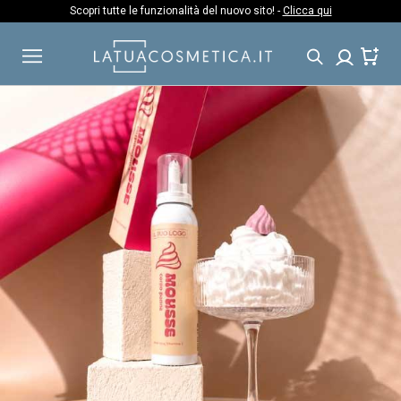
Salta
Scopri tutte le funzionalità del nuovo sito! -
Clicca qui
al
contenuto