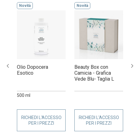
Novità
Novità
Nov
Viso
Olio Dopocera
Beauty Box con
Bea
Esotico
Camicia - Grafica
Cam
Vede Blu- Taglia L
Dam
500 ml
SO
RICHIEDI L'ACCESSO
RICHIEDI L'ACCESSO
R
PER I PREZZI
PER I PREZZI